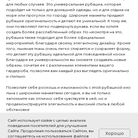
для любых случаев. Это универсальная рубашка, которая
подойдет не только для домашней одежды, но и для отдыха на
море или прогулок по городу. Широкие манжеты придают
рубашке оригинальность и делают ее уникальной. К тому же,
они позволяют легко подвернуть рукава, если вы хотите
создать более расслабленный образ. Но несмотря на это,
рубашка также подходит для более официальных
мероприятий, благодаря своему элегантному дизайну. Кроме
того, льняная ткань очень легко стирается и сохраняет форму,
что делает эту рубашку идеальной для повседневной носки.
Благодаря ее универсальности вы сможете создавать новые
образы, сочетая ее с различными элементами вашего
гардероба, позволяя вам каждый раз выглядеть оригинально
и стильно.
Позвольте себе роскошь и изысканность с этой рубашкой изо
льна с широкими манжетами сегодня, и вы не только
запомните как отлично себя чувствуете в ней, но и
продемонстрируете элегантность и высокий стиль в любой
обстановке.
Сайт использует cookie с целью анализа
Размерная сетка
поведения посетителей для улучшения
Сайта. Продолжая пользоваться Сайтом, вы
Материал: 100% лён премиум-класса
Хорошо
соглашаетесь на использование файлов