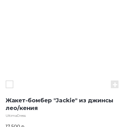
Жакет-бомбер "Jackie" из джинсы
лео/кения
UltimaDress
17 500
р.