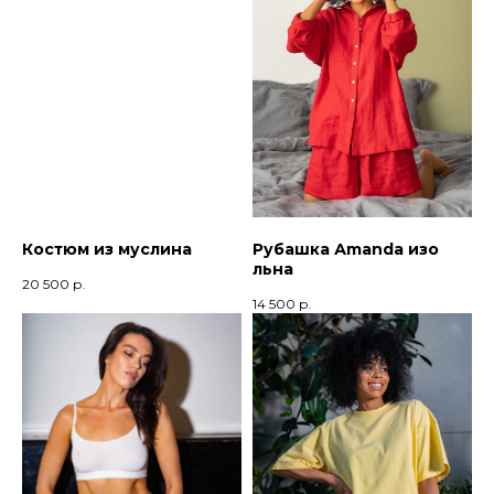
Костюм из муслина
Рубашка Аmanda изо
льна
20 500
р.
14 500
р.