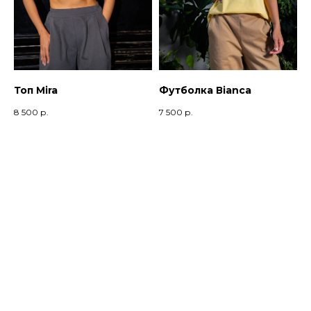
Топ Mira
Футболка Вianca
8 500
р.
7 500
р.