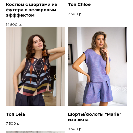
Костюм с шортами из
Топ Chloe
футера с велюровым
7 500
р.
эфффектом
14 500
р.
Топ Leia
Шорты/кюлоты "Marie"
изо льна
7 500
р.
9 500
р.