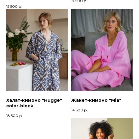
17 500
р.
15 500
р.
Халат-кимоно "Hugge"
Жакет-кимоно "Мia"
color-block
14 500
р.
18 500
р.