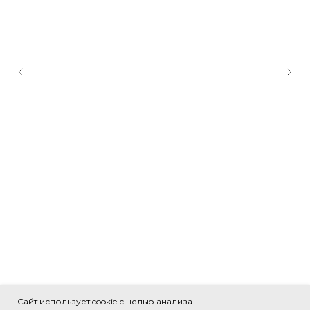
Сайт использует cookie с целью анализа
Платье Sharlotta color-block
Пл