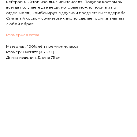
нейтральный топ изо льна или тенселя. Покупая костюм вы
всегда получаете две вещи, которые можно носить и по
отдельности, комбинируя с другими предметами гардероба.
Стильный костюм с жакетом-кимоно сделает оригинальным
любой образ!
Размерная сетка
Материал: 100% лён премиум-класса
Размер: Oversize (XS-2XL)
Длина изделия: Длина 75 см